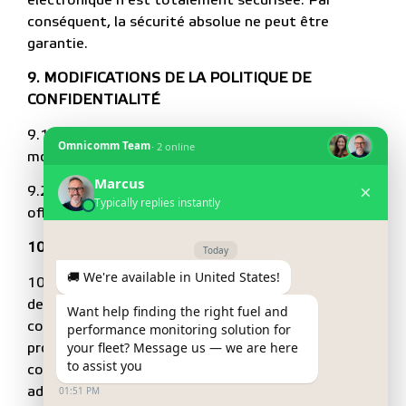
conséquent, la sécurité absolue ne peut être
garantie.
9. MODIFICATIONS DE LA POLITIQUE DE
CONFIDENTIALITÉ
9.1. OMNICOMM GROUP se réserve le droit de
modifier la présente Politique à tout moment.
9.2. Toute modification sera publiée sur le site
officiel d’OMNICOMM GROUP.
10. COORDONNÉES
10.1. Pour toute question, préoccupation ou
demande concernant cette politique de
confidentialité, ou pour exercer des droits de
protection des données, les utilisateurs peuvent
contacter OMNICOMM GROUP et ses entités en
adressant une lettre à l’adresse e-mail suivante :