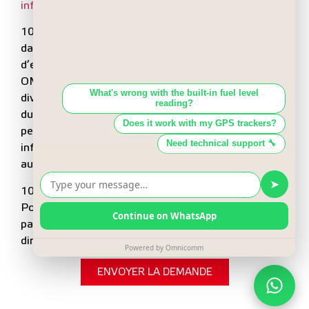
info@omnicomm.ltd
10.2. La Politique entre en vigueur à compter de la
date d’approbation et constitue un document
d’effet direct pour toutes les entités du
OMNICOMM GROUP et est obligatoire pour les
divisions structurelles et les employés des sociétés
du OMNICOMM GROUP, les utilisateurs et les
personnes ou entités qui divulguent leurs
informations personnelles ou données personnelles
au OMNICOMM GROUP et à ses entités.
10.3. Le contrôle de l’implémentation de la
Politique est exercé par des personnes désignées
par OMNICOMM GROUP, lesquelles en sont
directement responsables.
ENVOYER LA DEMANDE